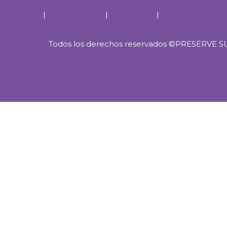
INICIO
|
AMENIDADES
|
CONTACTO
|
NOVEDADES
 privacidad
Todos los derechos reservados ©PRESERVE S